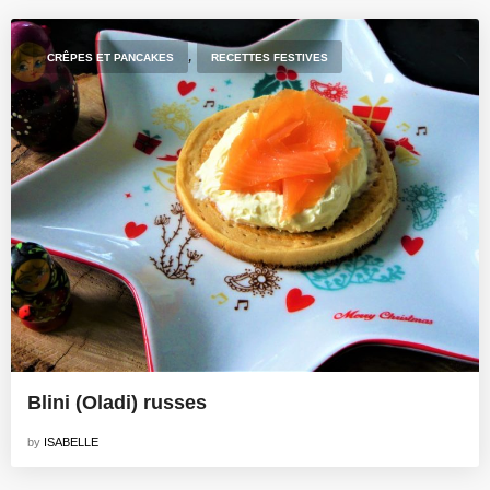
,
CRÊPES ET PANCAKES
RECETTES FESTIVES
Blini (Oladi) russes
by
ISABELLE