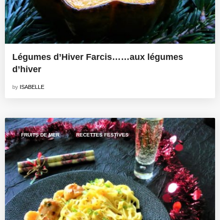
Légumes d’Hiver Farcis……aux légumes
d’hiver
by
ISABELLE
,
FRUITS DE MER
RECETTES FESTIVES